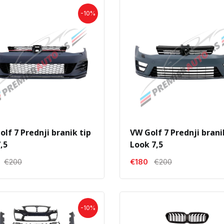
-10%
lf 7 Prednji branik tip
VW Golf 7 Prednji brani
,5
Look 7,5
€200
€180
€200
-10%