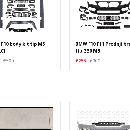
F10 body kit tip M5
BMW F10 F11 Prednji br
LCI
tip G30 M5
€500
€255
€300