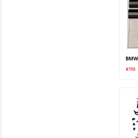
BMW 
€110