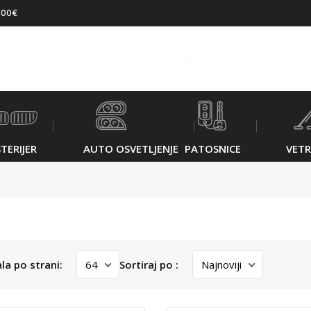
500€
TERIJER
AUTO OSVETLJENJE
PATOSNICE
VET
ala po strani:
Sortiraj po :