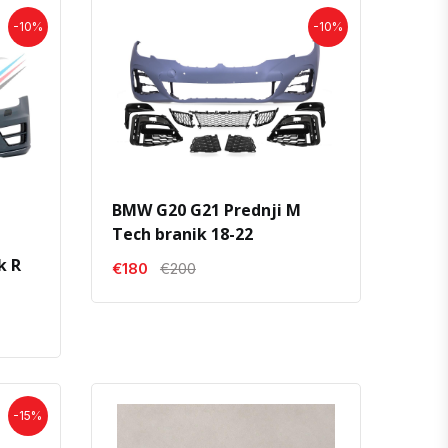
-10%
-10%
BMW G20 G21 Prednji M
Tech branik 18-22
k R
€180
€200
-15%