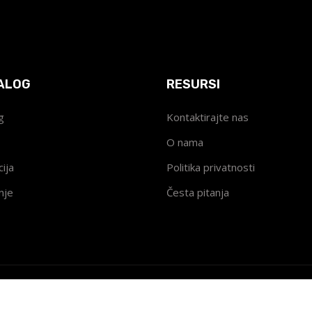
ALOG
RESURSI
g
Kontaktirajte nas
O nama
ija
Politika privatnosti
nje
Česta pitanja
© 2024
Powered by
Mirman Solutions
.