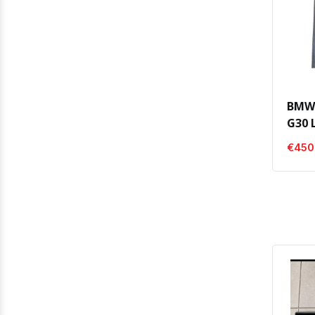
BMW 
G30 
€450