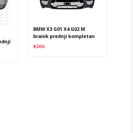
BMW X3 G01 X4 G02 M
branik prednji kompletan
ednji
€260