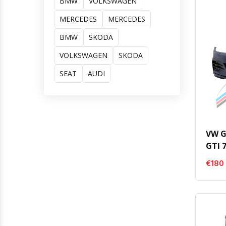
BMW
VOLKSWAGEN
MERCEDES
MERCEDES
BMW
SKODA
VOLKSWAGEN
SKODA
SEAT
AUDI
VW Go
GTI 7
€180