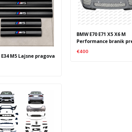
BMW E70 E71 X5 X6 M
Performance branik pr
€400
E34 M5 Lajsne pragova