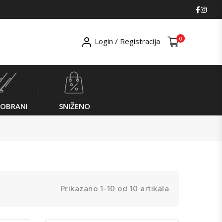
Faceb
Ins
0
Login / Registracija
ROBRANI
SNIŽENO
Prikazano 1-10 od 10 artikala