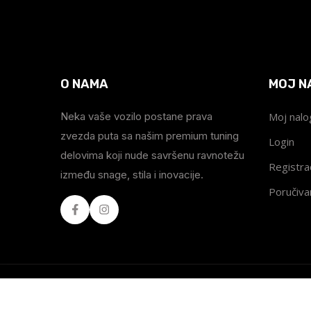
O NAMA
MOJ N
Neka vaše vozilo postane prava
Moj nalo
zvezda puta sa našim premium tuning
Login
delovima koji nude savršenu ravnotežu
Registrac
između snage, stila i inovacije.
Poručiva
Facebook
Instagram