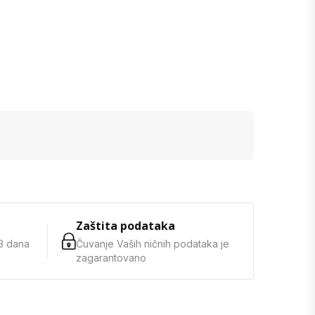
Zaštita podataka
3 dana
Čuvanje Vaših ničnih podataka je
zagarantovano