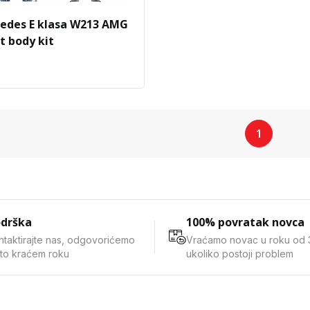
edes E klasa W213 AMG
t body kit
1
drška
100% povratak novca
ntaktirajte nas, odgovorićemo
Vraćamo novac u roku od 
što kraćem roku
ukoliko postoji problem