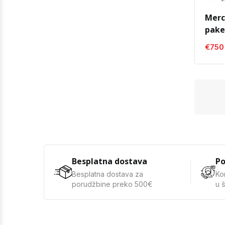
Merc
pake
€750
Besplatna dostava
Po
Besplatna dostava za
Ko
porudžbine preko 500€
u 