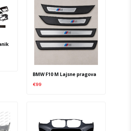
anik
BMW F10 M Lajsne pragova
€99