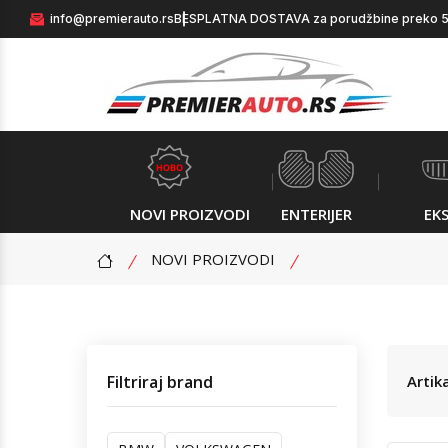
info@premierauto.rs
BESPLATNA DOSTAVA za porudžbine preko 
NOVI PROIZVODI
ENTERIJER
EKS
NOVI PROIZVODI
Filtriraj brand
Artik