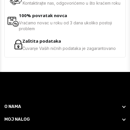
Kontaktirajte nas, odgovorićemo u što kraćem roku
100% povratak novca
Vraćamo novac u roku od 3 dana ukoliko postoji
problem
Zaštita podataka
Čuvanje Vaših ničnih podataka je zagarantovano
O NAMA
MOJ NALOG