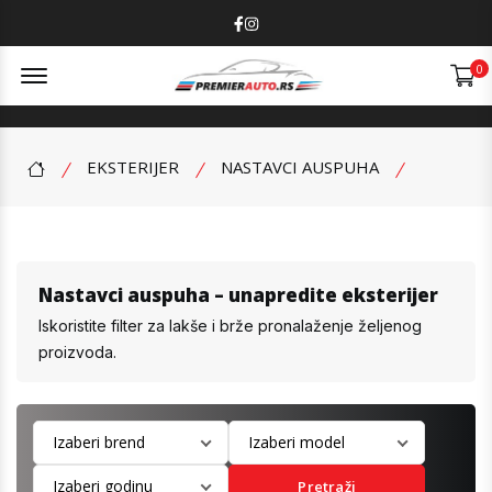
Facebook
Instagram
Offcanvas Menu Open
0
EKSTERIJER
NASTAVCI AUSPUHA
Nastavci auspuha – unapredite eksterijer
Iskoristite filter za lakše i brže pronalaženje željenog
proizvoda.
Pretraži